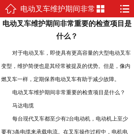



电动叉车维护期间非常
网站首页

电动叉车维护期间非常重要的检查项目是
产品中心
重要的检查项目是什
什么？
新闻中心
么？
对于电动叉车，即使具有更高容量的大型电动叉车
关于我们
变型，维护简便也是其经常被提及的优势。但是，像内
厂房厂景
燃叉车一样，定期保养电动叉车有助于减少故障。
客户案例
电动叉车维护期间非常重要的检查项目是什么？
荣誉资质
马达电缆
在线留言
每台现代叉车都至少有2台电动机，电动机上至少
联系我们
要有3条电缆来承载电流。在叉车操作过程中，电机电