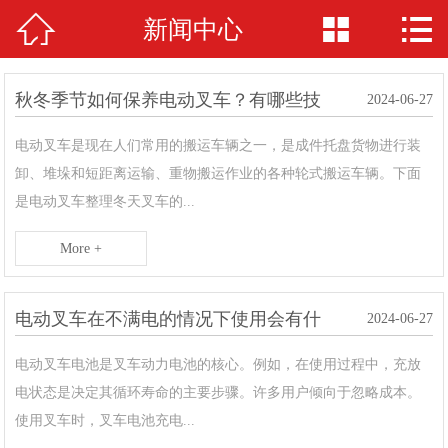



新闻中心
网站首页

产品中心
秋冬季节如何保养电动叉车？有哪些技
2024-06-27
新闻中心
巧？
电动叉车是现在人们常用的搬运车辆之一，是成件托盘货物进行装
卸、堆垛和短距离运输、重物搬运作业的各种轮式搬运车辆。下面
关于我们
是电动叉车整理冬天叉车的...
厂房厂景
More +
客户案例
电动叉车在不满电的情况下使用会有什
2024-06-27
荣誉资质
么影响？
电动叉车电池是叉车动力电池的核心。例如，在使用过程中，充放
在线留言
电状态是决定其循环寿命的主要步骤。许多用户倾向于忽略成本。
使用叉车时，叉车电池充电...
联系我们