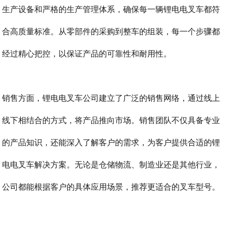
生产设备和严格的生产管理体系，确保每一辆锂电电叉车都符
合高质量标准。从零部件的采购到整车的组装，每一个步骤都
经过精心把控，以保证产品的可靠性和耐用性。
销售方面，锂电电叉车公司建立了广泛的销售网络，通过线上
线下相结合的方式，将产品推向市场。销售团队不仅具备专业
的产品知识，还能深入了解客户的需求，为客户提供合适的锂
电电叉车解决方案。无论是仓储物流、制造业还是其他行业，
公司都能根据客户的具体应用场景，推荐更适合的叉车型号。